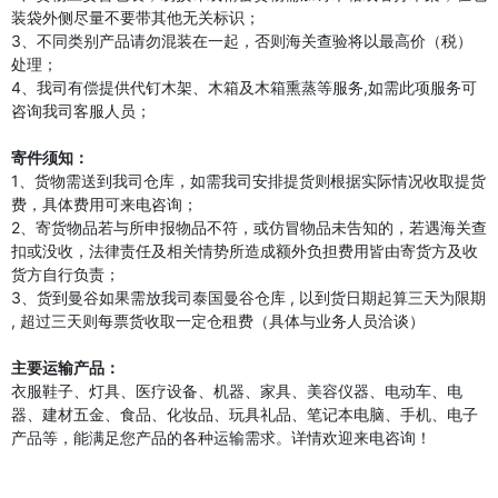
装袋外侧尽量不要带其他无关标识；
3、不同类别产品请勿混装在一起，否则海关查验将以最高价（税）
处理；
4、我司有偿提供代钉木架、木箱及木箱熏蒸等服务,如需此项服务可
咨询我司客服人员；
寄件须知：
1、货物需送到我司仓库，如需我司安排提货则根据实际情况收取提货
费，具体费用可来电咨询；
2、寄货物品若与所申报物品不符，或仿冒物品未告知的，若遇海关查
扣或没收，法律责任及相关情势所造成额外负担费用皆由寄货方及收
货方自行负责；
3、货到曼谷如果需放我司泰国曼谷仓库 , 以到货日期起算三天为限期
, 超过三天则每票货收取一定仓租费（具体与业务人员洽谈）
主要运输产品：
衣服鞋子、灯具、医疗设备、机器、家具、美容仪器、电动车、电
器、建材五金、食品、化妆品、玩具礼品、笔记本电脑、手机、电子
产品等，能满足您产品的各种运输需求。详情欢迎来电咨询！