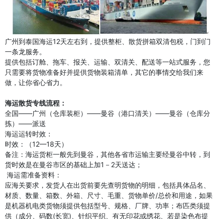
广州到泰国海运12天左右到，提供整柜、散货拼箱双清包税，门到门
一条龙服务。
提供包括订舱、拖车、报关、运输、双清关、配送等一站式服务，您
只需要将货物准备好并提供货物装箱清单，其它的事情交给我们来
做，让你省心省力。
海运散货专线流程：
全国——广州（仓库装柜）——曼谷（港口清关）——曼谷（仓库分
拣）——派送
海运运转时效：
时效：（12—18天）
备注：海运货柜一般先到曼谷，其他各省市运输主要经曼谷中转，到
货时效是在曼谷市区的基础上加1－2天送达；
海运需准备资料：
应海关要求，发货人在出货前要先查明货物的明细，包括具体品名、
材质、数量、箱数、外箱、尺寸、毛重、货物单价/总价和用途，如果
是机器机电类货物须提供包括型号、规格、厂牌、功率；布匹类须提
供（成分、码数(长宽)、针织平织、有无印花或绣花、若是染色布提